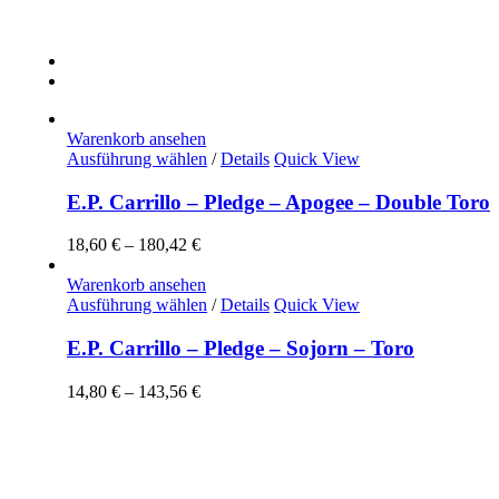
Warenkorb ansehen
Dieses
Ausführung wählen
/
Details
Quick View
Produkt
weist
E.P. Carrillo – Pledge – Apogee – Double Toro
mehrere
Varianten
18,60
€
–
180,42
€
auf.
Die
Warenkorb ansehen
Optionen
Dieses
Ausführung wählen
/
Details
Quick View
können
Produkt
auf
weist
E.P. Carrillo – Pledge – Sojorn – Toro
der
mehrere
Produktseite
Varianten
14,80
€
–
143,56
€
gewählt
auf.
werden
Die
Optionen
können
auf