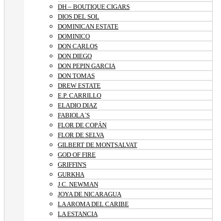
DH – BOUTIQUE CIGARS
DIOS DEL SOL
DOMINICAN ESTATE
DOMINICO
DON CARLOS
DON DIEGO
DON PEPIN GARCIA
DON TOMAS
DREW ESTATE
E.P. CARRILLO
ELADIO DIAZ
FABIOLA´S
FLOR DE COPÁN
FLOR DE SELVA
GILBERT DE MONTSALVAT
GOD OF FIRE
GRIFFIN'S
GURKHA
J.C. NEWMAN
JOYA DE NICARAGUA
LA AROMA DEL CARIBE
LA ESTANCIA