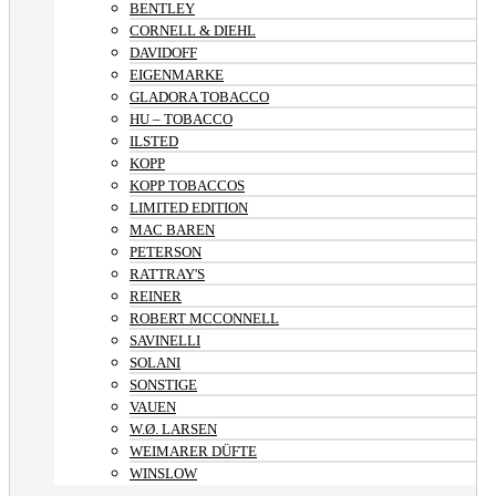
BENTLEY
CORNELL & DIEHL
DAVIDOFF
EIGENMARKE
GLADORA TOBACCO
HU – TOBACCO
ILSTED
KOPP
KOPP TOBACCOS
LIMITED EDITION
MAC BAREN
PETERSON
RATTRAY'S
REINER
ROBERT MCCONNELL
SAVINELLI
SOLANI
SONSTIGE
VAUEN
W.Ø. LARSEN
WEIMARER DÜFTE
WINSLOW