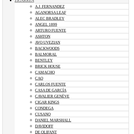
ZIGARREN
A.J. FERNANDEZ
AGANORSA LEAF
ALEC BRADLEY
ANGEL 1899
ARTURO FUENTE
ASHTON
AVO UVEZIAN
BACKWOODS
BALMORAL
BENTLEY
BRICK HOUSE
CAMACHO
CAO
CARLOS FUENTE
CASA DE GARCÍA
CAVALIER GENÈVE
CIGAR KINGS
CONDEGA
CUSANO
DANIEL MARSHALL
DAVIDOFF
DE OLIFANT