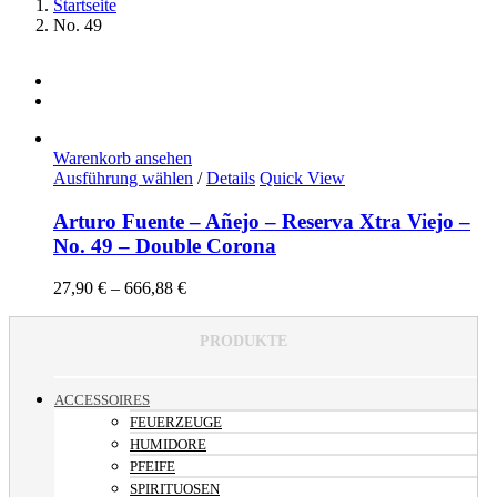
Startseite
No. 49
Warenkorb ansehen
Dieses
Ausführung wählen
/
Details
Quick View
Produkt
weist
Arturo Fuente – Añejo – Reserva Xtra Viejo –
mehrere
No. 49 – Double Corona
Varianten
auf.
27,90
€
–
666,88
€
Die
Optionen
können
PRODUKTE
auf
der
Produktseite
ACCESSOIRES
gewählt
FEUERZEUGE
werden
HUMIDORE
PFEIFE
SPIRITUOSEN