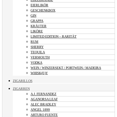
EIERLIKÖR
GESCHENKBOX
GIN
GRAPPA
KRÄUTER
LIKÖRE
LIMITED EDITION – RARITÄT
RUM
SHERRY
TEQUILA
VERMOUTH
VODKA
WEIN / WINZERSEKT / PORTWEIN / MADEIRA
WHISK(E)Y
ZIGARILLOS
ZIGARREN
A.J. FERNANDEZ
AGANORSA LEAF
ALEC BRADLEY
ANGEL 1899
ARTURO FUENTE