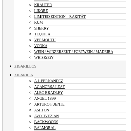
KRÄUTER
LIKÖRE
LIMITED EDITION – RARITÄT
RUM
SHERRY
TEQUILA
VERMOUTH
VODKA
WEIN / WINZERSEKT / PORTWEIN / MADEIRA
WHISK(E)Y
ZIGARILLOS
ZIGARREN
A.J. FERNANDEZ
AGANORSA LEAF
ALEC BRADLEY
ANGEL 1899
ARTURO FUENTE
ASHTON
AVO UVEZIAN
BACKWOODS
BALMORAL