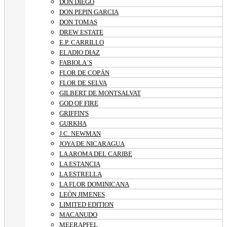
DON DIEGO
DON PEPIN GARCIA
DON TOMAS
DREW ESTATE
E.P. CARRILLO
ELADIO DIAZ
FABIOLA´S
FLOR DE COPÁN
FLOR DE SELVA
GILBERT DE MONTSALVAT
GOD OF FIRE
GRIFFIN'S
GURKHA
J.C. NEWMAN
JOYA DE NICARAGUA
LA AROMA DEL CARIBE
LA ESTANCIA
LA ESTRELLA
LA FLOR DOMINICANA
LEÓN JIMENES
LIMITED EDITION
MACANUDO
MEERAPFEL