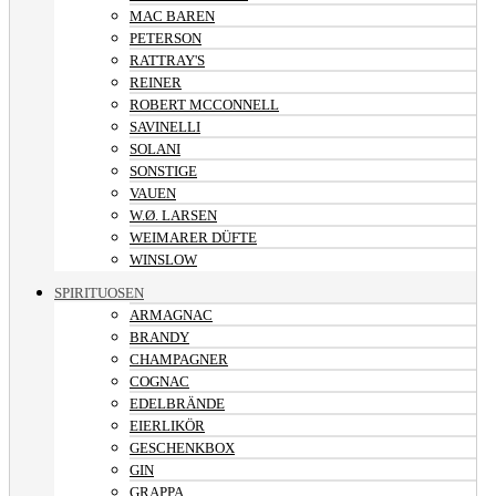
MAC BAREN
PETERSON
RATTRAY'S
REINER
ROBERT MCCONNELL
SAVINELLI
SOLANI
SONSTIGE
VAUEN
W.Ø. LARSEN
WEIMARER DÜFTE
WINSLOW
SPIRITUOSEN
ARMAGNAC
BRANDY
CHAMPAGNER
COGNAC
EDELBRÄNDE
EIERLIKÖR
GESCHENKBOX
GIN
GRAPPA