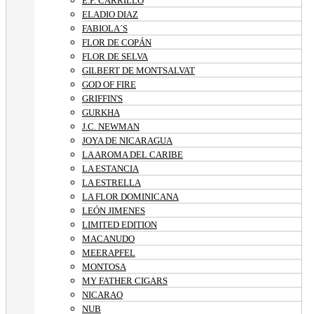
E.P. CARRILLO
ELADIO DIAZ
FABIOLA´S
FLOR DE COPÁN
FLOR DE SELVA
GILBERT DE MONTSALVAT
GOD OF FIRE
GRIFFIN'S
GURKHA
J.C. NEWMAN
JOYA DE NICARAGUA
LA AROMA DEL CARIBE
LA ESTANCIA
LA ESTRELLA
LA FLOR DOMINICANA
LEÓN JIMENES
LIMITED EDITION
MACANUDO
MEERAPFEL
MONTOSA
MY FATHER CIGARS
NICARAO
NUB