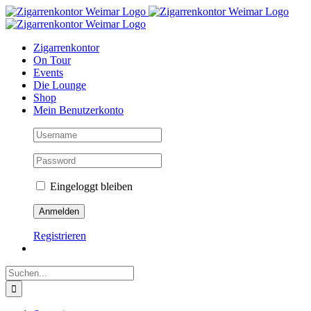
Zum
Inhalt
springen
Zigarrenkontor
On Tour
Events
Die Lounge
Shop
Mein Benutzerkonto
Eingeloggt bleiben
Registrieren
Suche
nach: