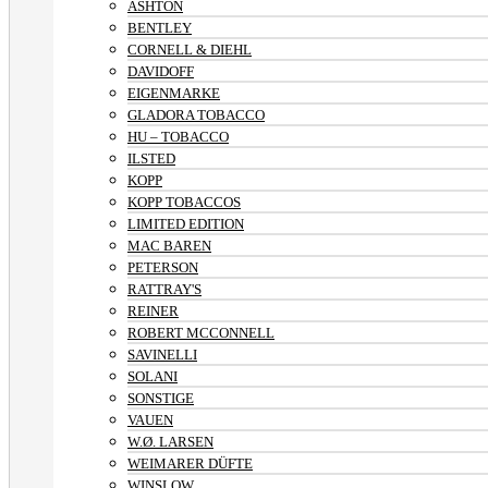
ASHTON
BENTLEY
CORNELL & DIEHL
DAVIDOFF
EIGENMARKE
GLADORA TOBACCO
HU – TOBACCO
ILSTED
KOPP
KOPP TOBACCOS
LIMITED EDITION
MAC BAREN
PETERSON
RATTRAY'S
REINER
ROBERT MCCONNELL
SAVINELLI
SOLANI
SONSTIGE
VAUEN
W.Ø. LARSEN
WEIMARER DÜFTE
WINSLOW