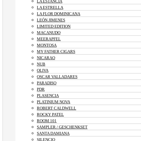
LA ESTANCIA
LA ESTRELLA
LA FLOR DOMINICANA
LEÓN JIMENES
LIMITED EDITION
MACANUDO
MEERAPFEL
MONTOSA
MY FATHER CIGARS
NICARAO
NUB
OLIVA
OSCAR VALLADARES
PARADISO
PDR
PLASENCIA
PLATINIUM NOVA
ROBERT CALDWELL
ROCKY PATEL
ROOM 101
SAMPLER / GESCHENKSET
SANTA DAMIANA
SILENCIO