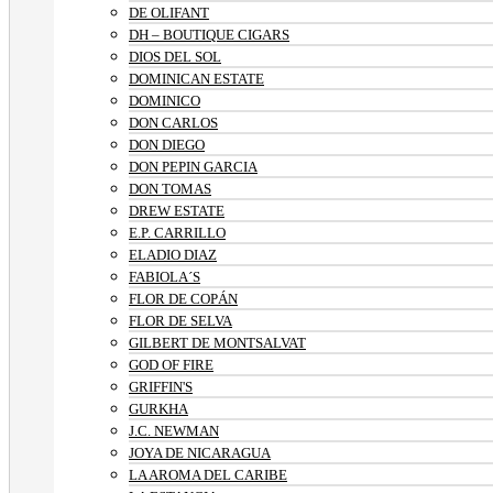
DE OLIFANT
DH – BOUTIQUE CIGARS
DIOS DEL SOL
DOMINICAN ESTATE
DOMINICO
DON CARLOS
DON DIEGO
DON PEPIN GARCIA
DON TOMAS
DREW ESTATE
E.P. CARRILLO
ELADIO DIAZ
FABIOLA´S
FLOR DE COPÁN
FLOR DE SELVA
GILBERT DE MONTSALVAT
GOD OF FIRE
GRIFFIN'S
GURKHA
J.C. NEWMAN
JOYA DE NICARAGUA
LA AROMA DEL CARIBE