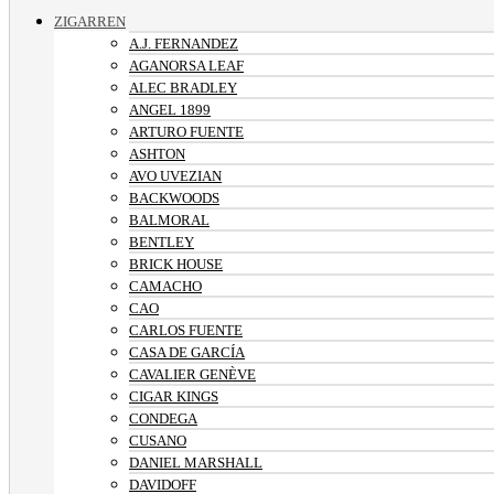
ZIGARREN
A.J. FERNANDEZ
AGANORSA LEAF
ALEC BRADLEY
ANGEL 1899
ARTURO FUENTE
ASHTON
AVO UVEZIAN
BACKWOODS
BALMORAL
BENTLEY
BRICK HOUSE
CAMACHO
CAO
CARLOS FUENTE
CASA DE GARCÍA
CAVALIER GENÈVE
CIGAR KINGS
CONDEGA
CUSANO
DANIEL MARSHALL
DAVIDOFF