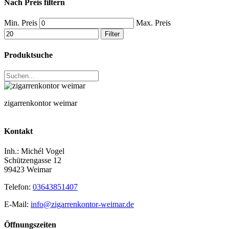
Nach Preis filtern
Min. Preis
Max. Preis
Filter
Produktsuche
zigarrenkontor weimar
Kontakt
Inh.: Michél Vogel
Schützengasse 12
99423 Weimar
Telefon:
03643851407
E-Mail:
info@zigarrenkontor‑weimar.de
Öffnungszeiten