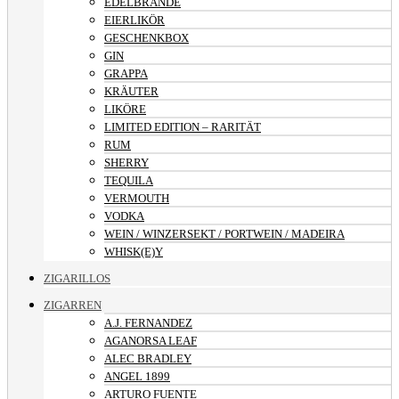
EDELBRÄNDE
EIERLIKÖR
GESCHENKBOX
GIN
GRAPPA
KRÄUTER
LIKÖRE
LIMITED EDITION – RARITÄT
RUM
SHERRY
TEQUILA
VERMOUTH
VODKA
WEIN / WINZERSEKT / PORTWEIN / MADEIRA
WHISK(E)Y
ZIGARILLOS
ZIGARREN
A.J. FERNANDEZ
AGANORSA LEAF
ALEC BRADLEY
ANGEL 1899
ARTURO FUENTE