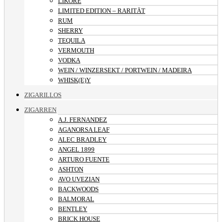
LIKÖRE
LIMITED EDITION – RARITÄT
RUM
SHERRY
TEQUILA
VERMOUTH
VODKA
WEIN / WINZERSEKT / PORTWEIN / MADEIRA
WHISK(E)Y
ZIGARILLOS
ZIGARREN
A.J. FERNANDEZ
AGANORSA LEAF
ALEC BRADLEY
ANGEL 1899
ARTURO FUENTE
ASHTON
AVO UVEZIAN
BACKWOODS
BALMORAL
BENTLEY
BRICK HOUSE