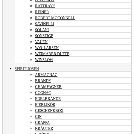
RATTRAY'S
REINER
ROBERT MCCONNELL
SAVINELLI
SOLANI
SONSTIGE
VAUEN
W.Ø. LARSEN
WEIMARER DÜFTE
WINSLOW
SPIRITUOSEN
ARMAGNAC
BRANDY
CHAMPAGNER
COGNAC
EDELBRÄNDE
EIERLIKÖR
GESCHENKBOX
GIN
GRAPPA
KRÄUTER