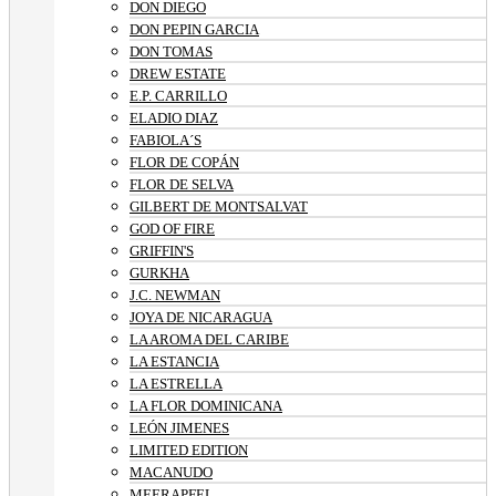
DON DIEGO
DON PEPIN GARCIA
DON TOMAS
DREW ESTATE
E.P. CARRILLO
ELADIO DIAZ
FABIOLA´S
FLOR DE COPÁN
FLOR DE SELVA
GILBERT DE MONTSALVAT
GOD OF FIRE
GRIFFIN'S
GURKHA
J.C. NEWMAN
JOYA DE NICARAGUA
LA AROMA DEL CARIBE
LA ESTANCIA
LA ESTRELLA
LA FLOR DOMINICANA
LEÓN JIMENES
LIMITED EDITION
MACANUDO
MEERAPFEL