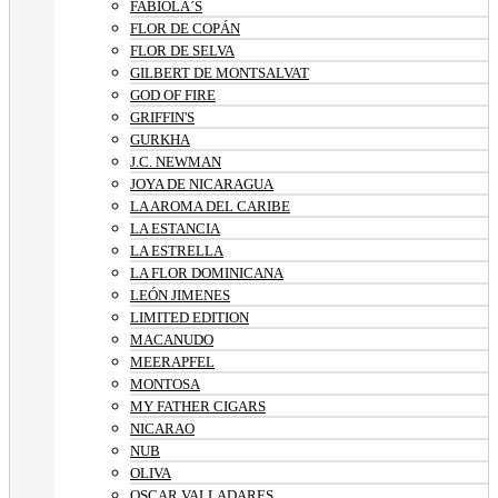
FABIOLA´S
FLOR DE COPÁN
FLOR DE SELVA
GILBERT DE MONTSALVAT
GOD OF FIRE
GRIFFIN'S
GURKHA
J.C. NEWMAN
JOYA DE NICARAGUA
LA AROMA DEL CARIBE
LA ESTANCIA
LA ESTRELLA
LA FLOR DOMINICANA
LEÓN JIMENES
LIMITED EDITION
MACANUDO
MEERAPFEL
MONTOSA
MY FATHER CIGARS
NICARAO
NUB
OLIVA
OSCAR VALLADARES